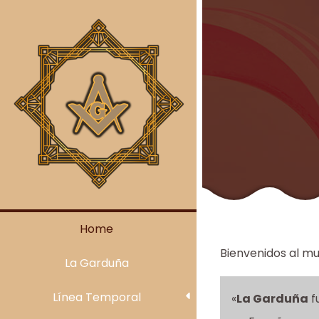
Skip
to
content
Home
Bienvenidos al mu
La Garduña
Línea Temporal
«
La Garduña
f