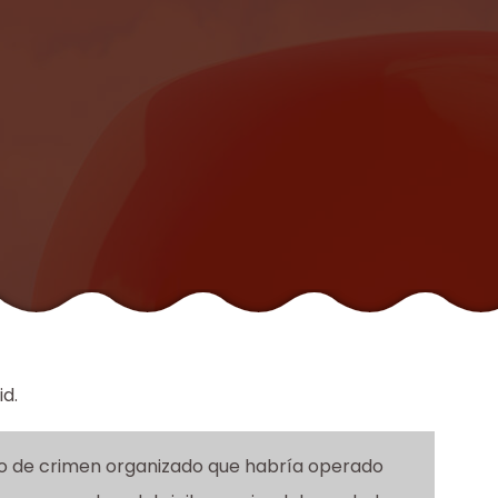
id.
po de crimen organizado que habría operado