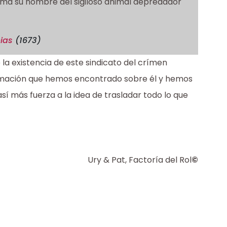
 Toma su nombre del sigiloso animal depredador
ias
(1673)
la existencia de este sindicato del crímen
ormación que hemos encontrado sobre él y hemos
í más fuerza a la idea de trasladar todo lo que
Ury & Pat, Factoría del Rol
©