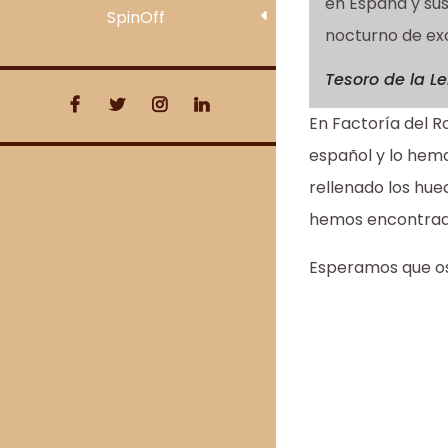
en España y sus
SpinOff
nocturno de exc
Tesoro de la L
En Factoría del R
español y lo hem
rellenado los hue
hemos encontrado
Esperamos que os g