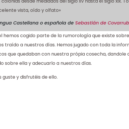
 colonias desde mediados del siglo xv hasta el siglo xix.
elente vista, oído y olfato»
engua Castellana o española
de
Sebastián de Covarrub
ol hemos cogido parte de la rumorología que existe sobre 
os traído a nuestros días. Hemos jugado con toda la inf
cos que quedaban con nuestra própia cosecha, dandole as
 sobre ella y adecuarlo a nuestros días.
uste y disfrutéis de ello.