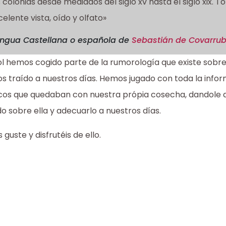
 colonias desde mediados del siglo xv hasta el siglo xix.
elente vista, oído y olfato»
engua Castellana o española
de
Sebastián de Covarrub
ol hemos cogido parte de la rumorología que existe sobre 
os traído a nuestros días. Hemos jugado con toda la inf
cos que quedaban con nuestra própia cosecha, dandole as
 sobre ella y adecuarlo a nuestros días.
uste y disfrutéis de ello.