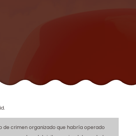
id.
po de crimen organizado que habría operado