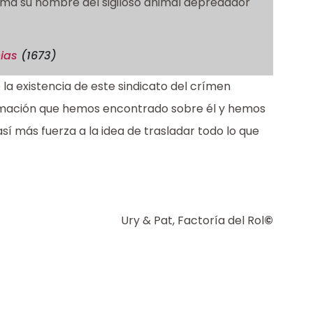
 Toma su nombre del sigiloso animal depredador
ias
(1673)
la existencia de este sindicato del crímen
ormación que hemos encontrado sobre él y hemos
í más fuerza a la idea de trasladar todo lo que
Ury & Pat, Factoría del Rol
©