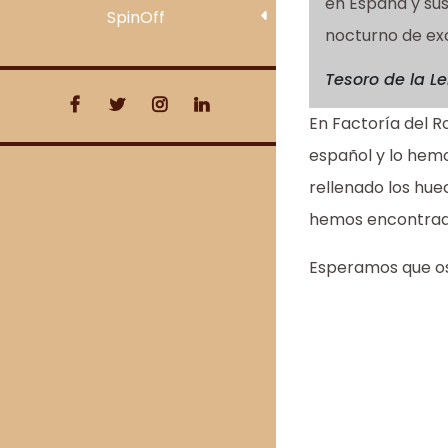
en España y sus
SpinOff
nocturno de exc
Tesoro de la L
En Factoría del R
español y lo hem
rellenado los hue
hemos encontrado
Esperamos que os g