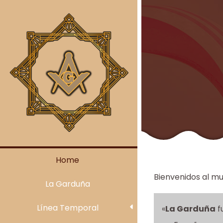
Skip
to
content
Home
Bienvenidos al mu
La Garduña
Línea Temporal
«
La Garduña
f