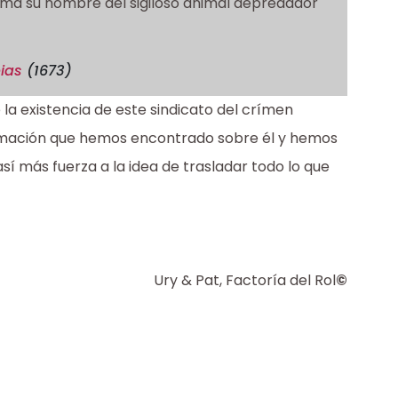
 Toma su nombre del sigiloso animal depredador
ias
(1673)
la existencia de este sindicato del crímen
ormación que hemos encontrado sobre él y hemos
í más fuerza a la idea de trasladar todo lo que
Ury & Pat, Factoría del Rol
©