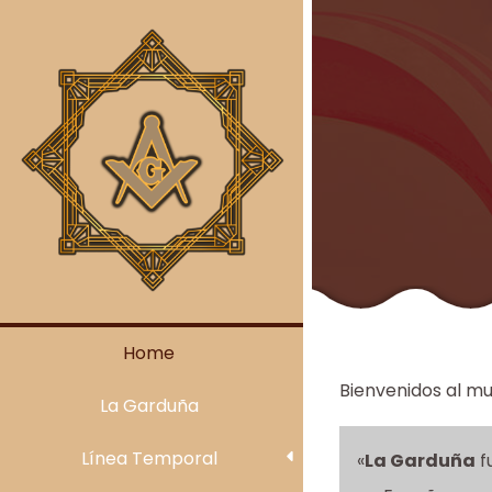
Skip
to
content
Home
Bienvenidos al mu
La Garduña
Línea Temporal
«
La Garduña
f