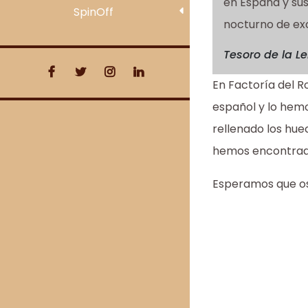
en España y sus
SpinOff
nocturno de exc
Tesoro de la L
En Factoría del R
español y lo hem
rellenado los hue
hemos encontrado
Esperamos que os g