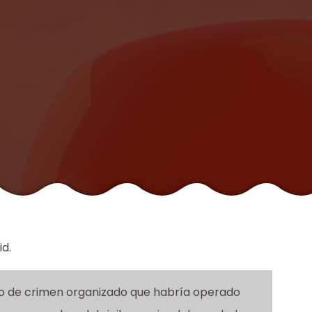
id.
po de crimen organizado que habría operado