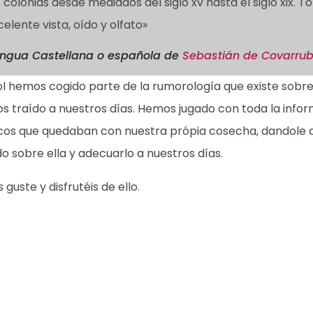
 colonias desde mediados del siglo xv hasta el siglo xix.
elente vista, oído y olfato»
engua Castellana o española
de
Sebastián de Covarrub
ol hemos cogido parte de la rumorología que existe sobre 
os traído a nuestros días. Hemos jugado con toda la inf
cos que quedaban con nuestra própia cosecha, dandole as
 sobre ella y adecuarlo a nuestros días.
uste y disfrutéis de ello.